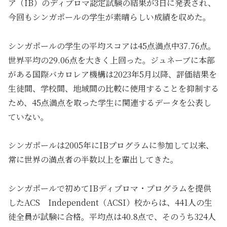
ア（IB）のディプロマ認定試験の結果が3日に発表され、
今回もシンガポールの学生が素晴らしい成績を収めた。
シンガポールの学生の平均スコアは45点満点中37.76点。
世界平均の29.06点を大きく上回った。ジュネーブに本部
がある国際バカロレア機構は2023年5月以降、評価結果を
生徒間、学校間、地域間の比較に使用することを抑制する
ため、45点満点を取った学生に関連するデータを公表し
ていない。
シンガポールは2005年にIBプログラムに参加して以来、
常に世界の満点者の半数以上を輩出してきた。
シンガポールで初めてIBディプロマ・プログラムを提供
したACS Independent（ACSI）校からは、441人の生
徒全員が試験に合格。平均点は40.8点で、そのうち324人