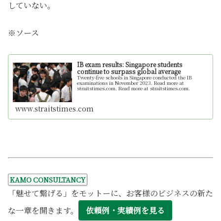
していない。
※ソース
IB exam results: Singapore students
continue to surpass global average
Twenty-five schools in Singapore conducted the IB
examinations in November 2023. Read more at
straitstimes.com. Read more at straitstimes.com.
www.straitstimes.com
KAMO CONSULTANCY
「魅せて繋げる」をモットーに、お客様のビジネスの新た
な一章を開きます。
依頼例・実績例を見る