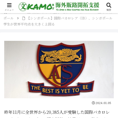
メニュー
検索
ホーム
東南アジアの経済・ビジネスニュース
シンガ
ポール
【シンガポール】国際バカロレア（IB）、シンガポール
学生が世界平均点を大きく上回る
2024.01.05
昨年11月に全世界から20,385人が受験した国際バカロレ