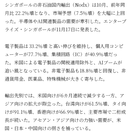
シンガポールの非石油国内輸出（Nodx）は10月、前年同
月比 22.2％増となり、市場予想（7.5％増）を大幅に上回
った。半導体やAI関連製品の需要が牽引した。エンタープ
ライズ・シンガポールが11月17日に発表した。
電子製品は 33.2％増 と高い伸びを維持し、個人用コンピ
ューターが77.7％増、集積回路（IC）が40.9％増だっ
た。米国による電子製品の関税適用除外と、AIブームが
追い風となっている。非電子製品も18.8％増と回復し、非
通貨用金、医薬品、特殊機械が大きく寄与した。
輸出先別では、米国向けが6カ月連続で減少する一方、ア
ジア向けの拡大が際立った。台湾向けが61.5％増、タイ向
けが91.1％増、香港向けが66.9％増と、主要市場で二桁成
長が続いた。アセアン・アジア向けの力強い需要が、米
国・日本・中国向けの弱さを補っている。