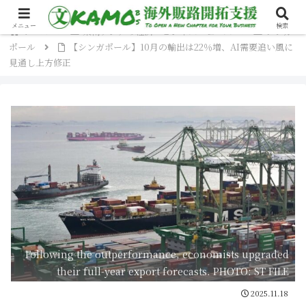
メニュー
検索
ホーム
東南アジアの経済・ビジネスニュース
シンガ
ポール
【シンガポール】10月の輸出は22％増、AI需要追い風に
見通し上方修正
Following the outperformance, economists upgraded
their full-year export forecasts. PHOTO: ST FILE
2025.11.18