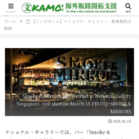
メニュー
検索
ホーム
東南アジアの経済・ビジネスニュース
シンガ
ポール
【シンガポール】ナショナル・ギャラリー、飲食施設を
刷新
Smoke & Mirrors bar, located at National Gallery
Singapore, will shut on March 15.PHOTO: SMOKE &
MIRRORS
2025.02.24
ナショナル・ギャラリーでは、バー「Smoke &