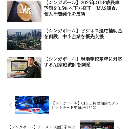
【シンガポール】2026年GDP成長率
予測を3.5％へ下方修正 MAS調査、
個人消費鈍化を反映
【シンガポール】ビジネス適応補助金
を創設、中小企業を優先支援
【シンガポール】現地学校基準に対応
するAI家庭教師を開発
【シンガポール】CPF Life受給額でクレ
ジットカード申請が可能に
【シンガポール】ラーメンの金田家が全