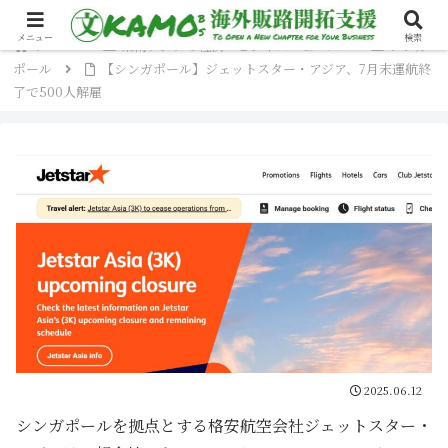
メニュー
検索
ホーム
東南アジアの経済・ビジネスニュース
シンガ
ポール
【シンガポール】ジェットスター・アジア、7月末運航終
了で500人解雇
2025.06.12
シンガポールを拠点とする格安航空会社ジェットスター・