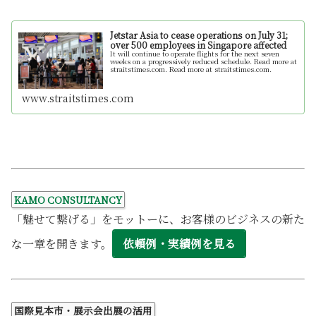
Jetstar Asia to cease operations on July 31;
over 500 employees in Singapore affected
It will continue to operate flights for the next seven
weeks on a progressively reduced schedule. Read more at
straitstimes.com. Read more at straitstimes.com.
www.straitstimes.com
KAMO CONSULTANCY
「魅せて繋げる」をモットーに、お客様のビジネスの新た
な一章を開きます。
依頼例・実績例を見る
国際見本市・展示会出展の活用