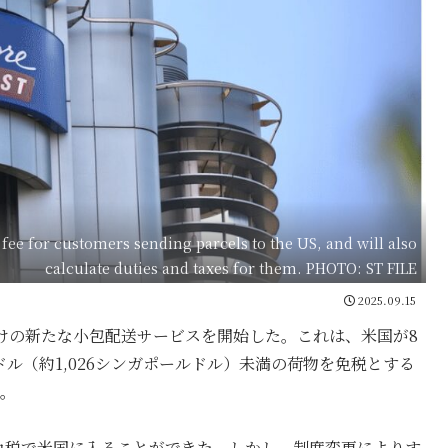
 fee for customers sending parcels to the US, and will also
calculate duties and taxes for them. PHOTO: ST FILE
2025.09.15
米国向けの新たな小包配送サービスを開始した。これは、米国が8
ドル（約1,026シンガポールドル）未満の荷物を免税とする
だ。
は免税で米国に入ることができた。しかし、制度変更によりす