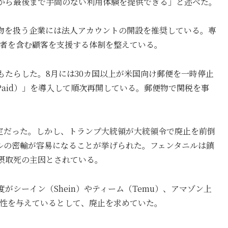
から最後まで手間のない利用体験を提供できる」と述べた。
物を扱う企業には法人アカウントの開設を推奨している。専
業者を含む顧客を支援する体制を整えている。
たらした。8月には30カ国以上が米国向け郵便を一時停止
ty Paid）」を導入して順次再開している。郵便物で関税を事
予定だった。しかし、トランプ大統領が大統領令で廃止を前倒
ルの密輸が容易になることが挙げられた。フェンタニルは鎮
摂取死の主因とされている。
シーイン（Shein）やティーム（Temu）、アマゾン上
位性を与えているとして、廃止を求めていた。