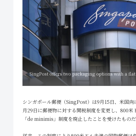
SingPost offers two packaging options with a flat
シンガポール郵便（SingPost）は9月15日、
月29日に郵便物に対する関税制度を変更し、800米
「de minimis」制度を廃止したことを受けたもの
従来、この制度により800米ドル未満の国際郵便