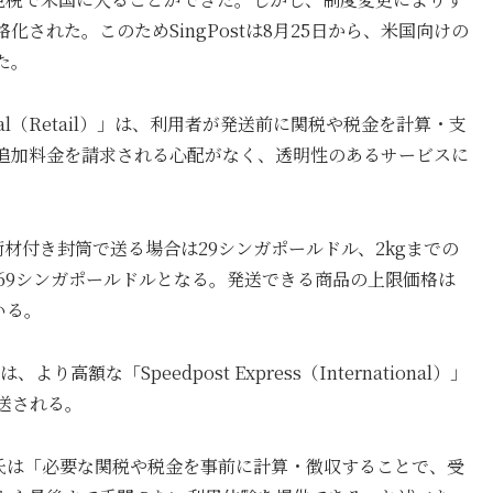
された。このためSingPostは8月25日から、米国向けの
た。
national（Retail）」は、利用者が発送前に関税や税金を計算・支
追加料金を請求される心配がなく、透明性のあるサービスに
衝材付き封筒で送る場合は29シンガポールドル、2kgまでの
合は69シンガポールドルとなる。発送できる商品の上限価格は
いる。
額な「Speedpost Express（International）」
送される。
u Yin氏は「必要な関税や税金を事前に計算・徴収することで、受