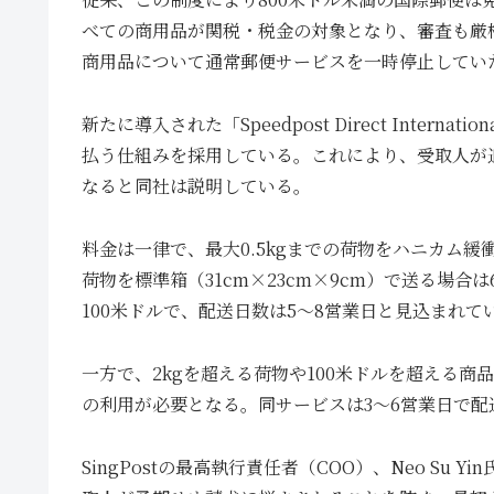
べての商用品が関税・税金の対象となり、審査も厳格化
商用品について通常郵便サービスを一時停止してい
新たに導入された「Speedpost Direct Inter
払う仕組みを採用している。これにより、受取人が
なると同社は説明している。
料金は一律で、最大0.5kgまでの荷物をハニカム緩
荷物を標準箱（31cm×23cm×9cm）で送る場
100米ドルで、配送日数は5〜8営業日と見込まれて
一方で、2kgを超える荷物や100米ドルを超える商品は、より高
の利用が必要となる。同サービスは3〜6営業日で配
SingPostの最高執行責任者（COO）、Neo S