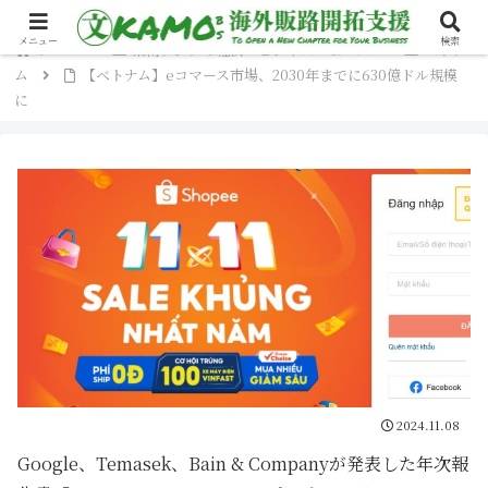
メニュー
検索
ホーム
東南アジアの経済・ビジネスニュース
ベトナ
ム
【ベトナム】eコマース市場、2030年までに630億ドル規模
に
2024.11.08
Google、Temasek、Bain & Companyが発表した年次報