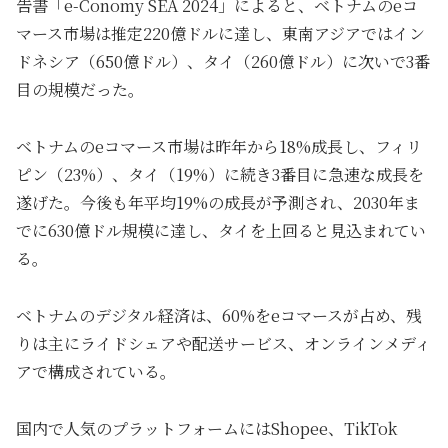
告書「e-Conomy SEA 2024」によると、ベトナムのeコ
マース市場は推定220億ドルに達し、東南アジアではイン
ドネシア（650億ドル）、タイ（260億ドル）に次いで3番
目の規模だった。
ベトナムのeコマース市場は昨年から18%成長し、フィリ
ピン（23%）、タイ（19%）に続き3番目に急速な成長を
遂げた。今後も年平均19%の成長が予測され、2030年ま
でに630億ドル規模に達し、タイを上回ると見込まれてい
る。
ベトナムのデジタル経済は、60%をeコマースが占め、残
りは主にライドシェアや配送サービス、オンラインメディ
アで構成されている。
国内で人気のプラットフォームにはShopee、TikTok