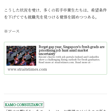
こうした状況を受け、多くの若手卒業生たちは、希望条件
を下げてでも就職先を見つける覚悟を固めつつある。
※ソース
Forget gap year, Singapore’s fresh grads are
prioritising job hunt amid market
uncertainty
Recent checks with job portals Indeed and LinkedIn
show a challenging hiring outlook for fresh graduates.
Read more at straitstimes.com. Read more at
straitstimes.com.
www.straitstimes.com
KAMO CONSULTANCY