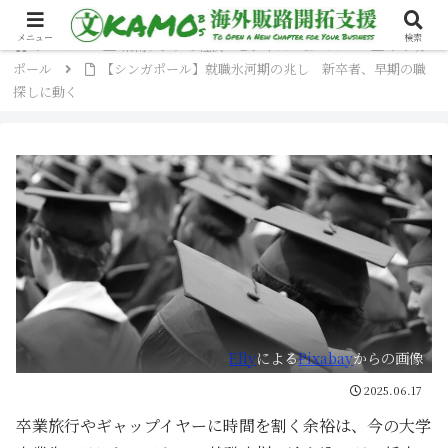
メニュー
検索
ホーム
東南アジアの経済・ビジネスニュース
シンガ
ポール
【シンガポール】就職氷河期の兆し 新卒者、早期の職
探しに動く
Elly
による
Pixabay
からの画像
2025.06.17
卒業旅行やギャップイヤーに時間を割く余裕は、今の大学